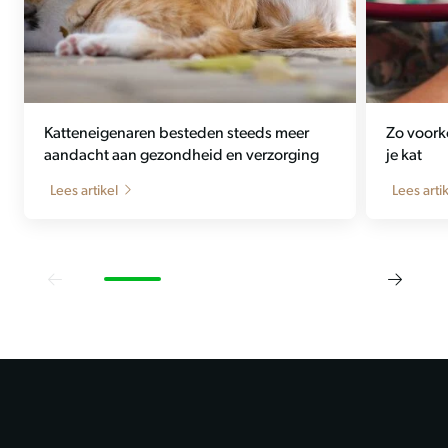
Katteneigenaren besteden steeds meer
Zo voork
aandacht aan gezondheid en verzorging
je kat
Lees artikel
Lees arti