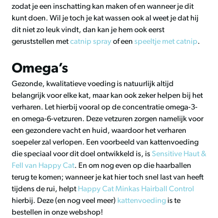
zodat je een inschatting kan maken of en wanneer je dit
kunt doen. Wil je toch je kat wassen ook al weet je dat hij
dit niet zo leuk vindt, dan kan je hem ook eerst
geruststellen met
catnip spray
of een
speeltje met catnip
.
Omega’s
Gezonde, kwalitatieve voeding is natuurlijk altijd
belangrijk voor elke kat, maar kan ook zeker helpen bij het
verharen. Let hierbij vooral op de concentratie omega-3-
en omega-6-vetzuren. Deze vetzuren zorgen namelijk voor
een gezondere vacht en huid, waardoor het verharen
soepeler zal verlopen. Een voorbeeld van kattenvoeding
die speciaal voor dit doel ontwikkeld is, is
Sensitive Haut &
Fell van Happy Cat
. En om nog even op die haarballen
terug te komen; wanneer je kat hier toch snel last van heeft
tijdens de rui, helpt
Happy Cat Minkas Hairball Control
hierbij. Deze (en nog veel meer)
kattenvoeding
is te
bestellen in onze webshop!