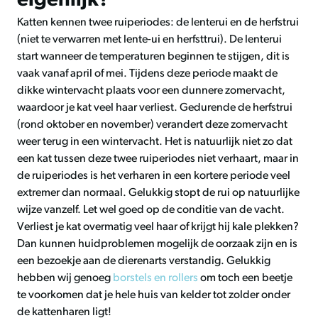
eigenlijk?
Katten kennen twee ruiperiodes: de lenterui en de herfstrui
(niet te verwarren met lente-ui en herfsttrui). De lenterui
start wanneer de temperaturen beginnen te stijgen, dit is
vaak vanaf april of mei. Tijdens deze periode maakt de
dikke wintervacht plaats voor een dunnere zomervacht,
waardoor je kat veel haar verliest. Gedurende de herfstrui
(rond oktober en november) verandert deze zomervacht
weer terug in een wintervacht. Het is natuurlijk niet zo dat
een kat tussen deze twee ruiperiodes niet verhaart, maar in
de ruiperiodes is het verharen in een kortere periode veel
extremer dan normaal. Gelukkig stopt de rui op natuurlijke
wijze vanzelf. Let wel goed op de conditie van de vacht.
Verliest je kat overmatig veel haar of krijgt hij kale plekken?
Dan kunnen huidproblemen mogelijk de oorzaak zijn en is
een bezoekje aan de dierenarts verstandig. Gelukkig
hebben wij genoeg
borstels en rollers
om toch een beetje
te voorkomen dat je hele huis van kelder tot zolder onder
de kattenharen ligt!