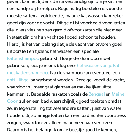
geven, kan het tijdens de rui verstandig zijn om je kat hier
een handje bij te helpen. Regelmatig borstelen is voor de
meeste katten al voldoende, maar je kat wassen kan zeker
goed zijn voor de vacht. Dit geldt bijvoorbeeld voor katten
die in iets vies hebben gerold of voor katten die niet meer
in staat zijn om hun vacht zelf goed schoon te houden.
Hierbij is het van belang dat je de vacht van tevoren goed
uitborstelt en tijdens het wassen een speciale
kattenshampoo
gebruikt. Hoe je de shampoo moet
gebruiken, lees je in ons blog over
het wassen van je kat
met kattenshampoo.
Na de shampoo kan eventueel een
anti-klit gel
aangebracht worden. Deze gel voedt de vacht,
waardoor hij meer gaat glanzen en makkelijker uit te
kammen is. Bepaalde raskatten zoals de
Bengaal
en
Maine
Coon
zullen een bad waarschijnlijk goed toelaten omdat
ze, in tegenstelling tot veel andere katten, juist van water
houden. Bij sommige katten kan een bad echter voor stress
zorgen, waardoor ze alleen maar meer haar verliezen.
Daarom is het belangrijk om je beestje goed te kennen,