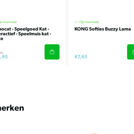
p voorraad
Op voorraad
ocat - Speelgoed Kat -
KONG Softies Buzzy Lama
eractief - Speelmuis kat -
ze
95
,95
€7,65
merken