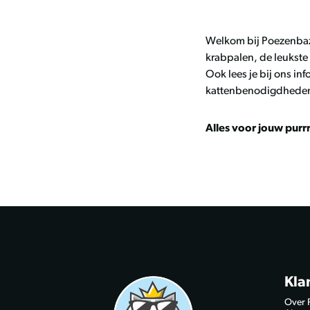
Welkom bij Poezenbaze
krabpalen, de leukste
Ook lees je bij ons in
kattenbenodigdheden é
Alles voor jouw purr
Kla
Over 