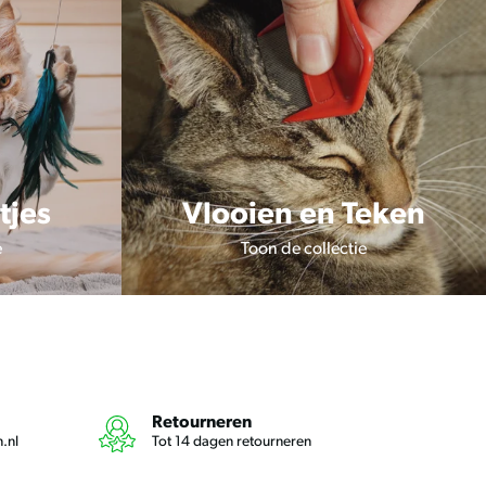
kunt
u
touch-
en
swipetekens
gebruiken.
tjes
Vlooien en Teken
e
Toon de collectie
Retourneren
.nl
Tot 14 dagen retourneren