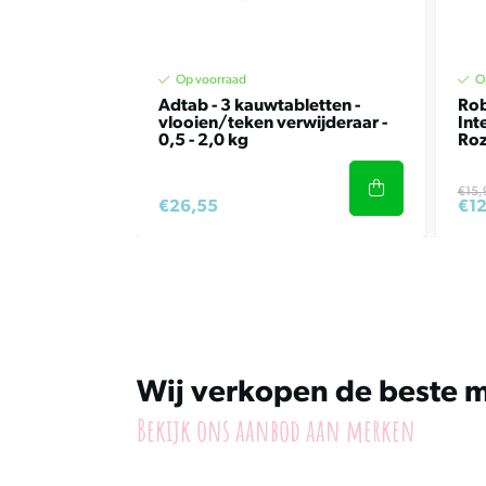
Op voorraad
O
Adtab - 3 kauwtabletten -
Rob
vlooien/teken verwijderaar -
Int
0,5 - 2,0 kg
Ro
€15,
€26,55
€12
Wij verkopen de beste 
Bekijk ons aanbod aan merken