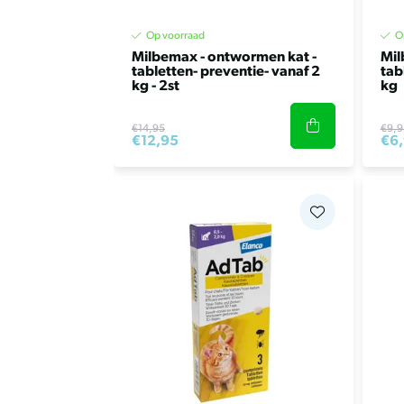
Op voorraad
O
Milbemax - ontwormen kat -
Mil
tabletten- preventie- vanaf 2
tab
kg - 2st
kg
€14,95
€9,9
€12,95
€6