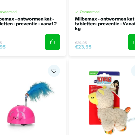
p voorraad
Op voorraad
bemax - ontwormen kat -
Milbemax - ontwormen kat 
letten - preventie - vanaf 2
tabletten- preventie - Vana
kg
5
€29,95
,95
€23,95