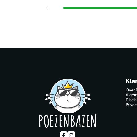
Kla
Over 
Algem
Discl
Privac