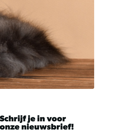
kunt
u
touch-
en
swipetekens
gebruiken.
Schrijf je in voor
onze nieuwsbrief!