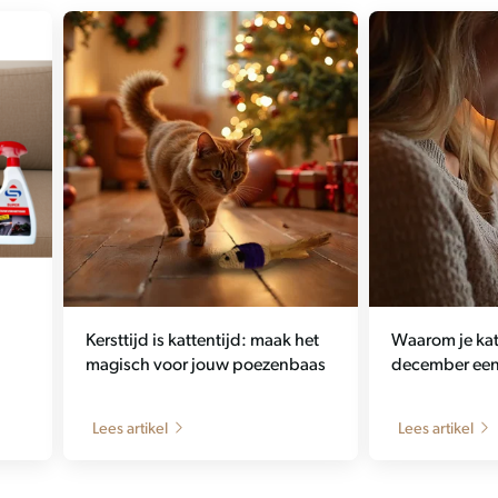
Kersttijd is kattentijd: maak het
Waarom je kat 
magisch voor jouw poezenbaas
december een 
Lees artikel
Lees artikel