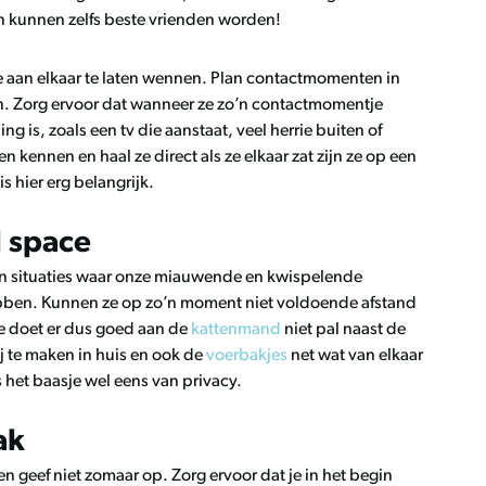
en kunnen zelfs beste vrienden worden!
pje aan elkaar te laten wennen. Plan contactmomenten in
en. Zorg ervoor dat wanneer ze zo’n contactmomentje
 is, zoals een tv die aanstaat, veel herrie buiten of
en kennen en haal ze direct als ze elkaar zat zijn ze op een
is hier erg belangrijk.
 space
n situaties waar onze miauwende en kwispelende
bben. Kunnen ze op zo’n moment niet voldoende afstand
 Je doet er dus goed aan de
kattenmand
niet pal naast de
 te maken in huis en ook de
voerbakjes
net wat van elkaar
s het baasje wel eens van privacy.
ak
n geef niet zomaar op. Zorg ervoor dat je in het begin