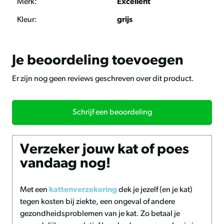
lucht
Merk:
Excellent
Deze voerton beschermt uw voer tegen vocht en lucht,
Kleur:
grijs
waardoor het langer vers blijft. Dankzij de stevige
handvaten is de ton gemakkelijk te dragen en te
verplaatsen.
Je beoordeling toevoegen
lucht- en waterdichte
Er zijn nog geen reviews geschreven over dit product.
draaisluiting
Bij aankoop ontvangt u een Feed Bucket met een inhoud
Schrijf een beoordeling
van 52 liter, voorzien van een lucht- en waterdichte
draaisluiting en stevige handvaten.
Verzeker jouw kat of poes
Voordelen
vandaag nog!
Robuuste constructie voor langdurig gebruik
Lucht- en waterdichte draaisluiting voor langere
Met een
kattenverzekering
dek je jezelf (en je kat)
versheid van het voer
tegen kosten bij ziekte, een ongeval of andere
Stevige handvaten voor gemakkelijk dragen en
verplaatsen
gezondheidsproblemen van je kat. Zo betaal je
Geproduceerd volgens HACCP richtlijnen, geschikt