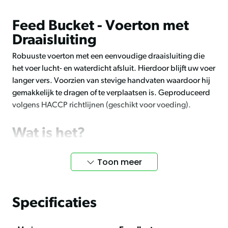
Feed Bucket - Voerton met
Draaisluiting
Robuuste voerton met een eenvoudige draaisluiting die
het voer lucht- en waterdicht afsluit. Hierdoor blijft uw voer
langer vers. Voorzien van stevige handvaten waardoor hij
gemakkelijk te dragen of te verplaatsen is. Geproduceerd
volgens HACCP richtlijnen (geschikt voor voeding).
Wat is het?
De Feed Bucket is een stevige voerton die ontworpen is om
Toon meer
voer op te slaan. De draaisluiting zorgt ervoor dat de ton
lucht- en waterdicht is, wat de versheid van het voer
behoudt.
Specificaties
Bescherming tegen vocht en