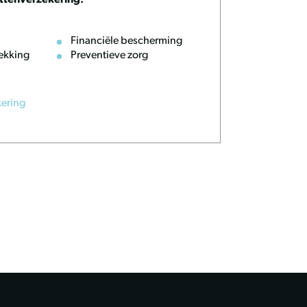
ttenverzekering:
Financiële bescherming
ekking
Preventieve zorg
kering