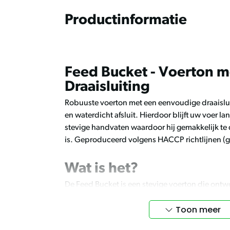
Productinformatie
Feed Bucket - Voerton m
Draaisluiting
Robuuste voerton met een eenvoudige draaisluit
en waterdicht afsluit. Hierdoor blijft uw voer la
stevige handvaten waardoor hij gemakkelijk te 
is. Geproduceerd volgens HACCP richtlijnen (g
Wat is het?
De Feed Bucket is een stevige voerton die ontw
slaan. De draaisluiting zorgt ervoor dat de ton l
Toon meer
de versheid van het voer behoudt.