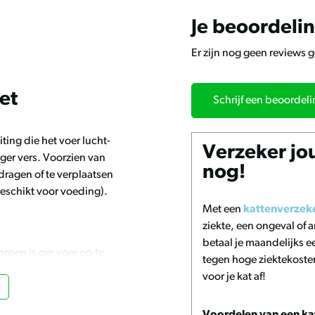
Je beoordeli
Er zijn nog geen reviews 
et
Schrijf een beoordel
ing die het voer lucht-
Verzeker jo
nger vers. Voorzien van
nog!
dragen of te verplaatsen
eschikt voor voeding).
Met een
kattenverzek
ziekte, een ongeval of
betaal je maandelijks ee
orpen is om voer op te
tegen hoge ziektekoste
ucht- en waterdicht is, wat
voor je kat af!