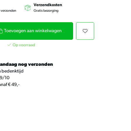
kunt
u
Verzendkosten
touch-
g verzonden
Gratis bezorging
en
swipetekens
gebruiken.
Toevoegen aan winkelwagen
Op voorraad
andaag nog verzonden
n
bedenktijd
9/10
naf € 49,-