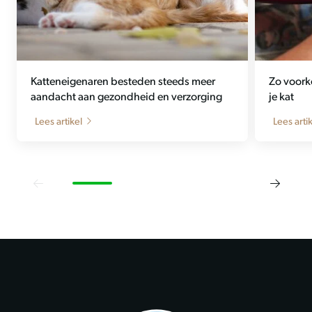
Katteneigenaren besteden steeds meer
Zo voork
aandacht aan gezondheid en verzorging
je kat
Lees artikel
Lees arti