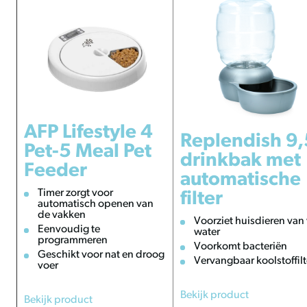
AFP Lifestyle 4
Replendish 9,
Pet-5 Meal Pet
drinkbak met
Feeder
automatische
Timer zorgt voor
filter
automatisch openen van
de vakken
Voorziet huisdieren van 
Eenvoudig te
water
programmeren
Voorkomt bacteriën
Geschikt voor nat en droog
Vervangbaar koolstoffilt
voer
Bekijk product
Bekijk product