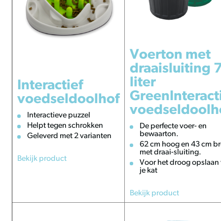
Voerton met
draaisluiting 
liter
Interactief
GreenInteract
voedseldoolhof
voedseldoolh
Interactieve puzzel
Helpt tegen schrokken
De perfecte voer- en
bewaarton.
Geleverd met 2 varianten
62 cm hoog en 43 cm b
met draai-sluiting.
Bekijk product
Voor het droog opslaan
je kat
Bekijk product