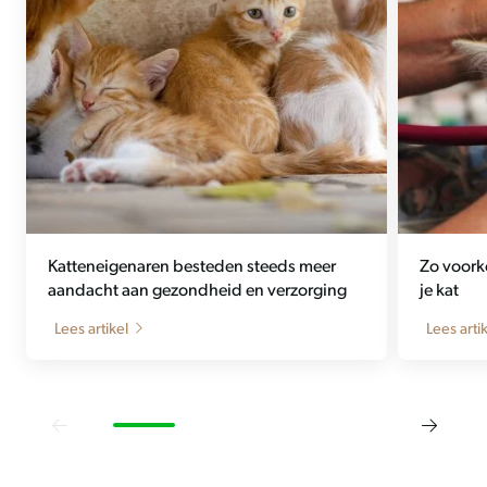
Katteneigenaren besteden steeds meer
Zo voork
aandacht aan gezondheid en verzorging
je kat
Lees artikel
Lees arti