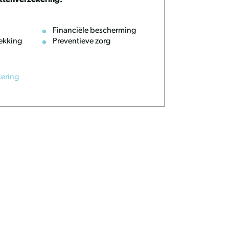
ttenverzekering:
Financiële bescherming
ekking
Preventieve zorg
kering