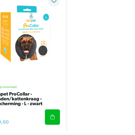
van de halsomvang van je
fortabel blijft zitten.
nde maten:
p voorraad
pet ProCollar -
den/kattenkraag -
cherming - L - zwart
9,60