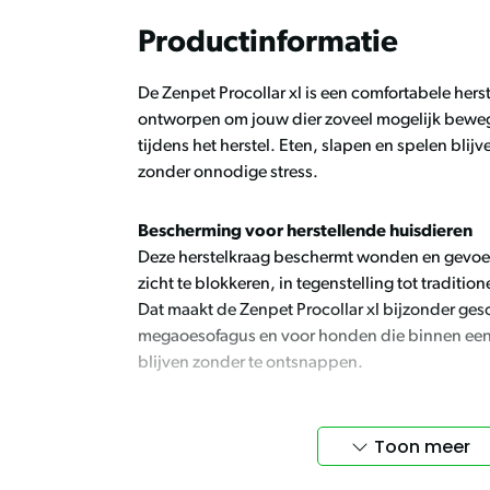
Productinformatie
De Zenpet Procollar xl is een comfortabele hers
ontworpen om jouw dier zoveel mogelijk beweg
tijdens het herstel. Eten, slapen en spelen bli
zonder onnodige stress.
Bescherming voor herstellende huisdieren
Deze herstelkraag beschermt wonden en gevoel
zicht te blokkeren, in tegenstelling tot traditi
Dat maakt de Zenpet Procollar xl bijzonder ges
megaoesofagus en voor honden die binnen ee
blijven zonder te ontsnappen.
Duurzame en ademende kraag
Toon meer
Bij aankoop ontvang je een duurzame, lichtge
herstelkraag die prettig draagt voor je huisdier