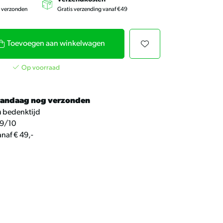
kunt
u
g verzonden
Gratis verzending vanaf €49
touch-
en
swipetekens
gebruiken.
Toevoegen aan winkelwagen
Op voorraad
andaag nog verzonden
n
bedenktijd
9/10
naf € 49,-