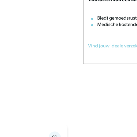
Voordelen van een ka
. Dankzij de
en passende oplossing voor
Biedt gemoedsrust
Medische kostend
Vind jouw ideale verze
dens herstel;
;
uden;
l;
asmachine worden