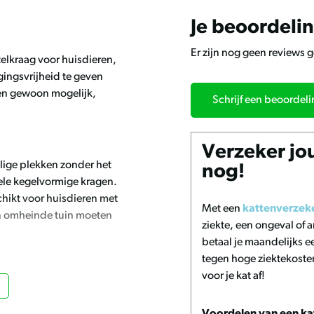
Je beoordeli
Er zijn nog geen reviews 
telkraag voor huisdieren,
ingsvrijheid te geven
jven gewoon mogelijk,
Schrijf een beoordel
Verzeker jo
ige plekken zonder het
nog!
onele kegelvormige kragen.
chikt voor huisdieren met
Met een
kattenverzek
n omheinde tuin moeten
ziekte, een ongeval of
betaal je maandelijks ee
tegen hoge ziektekoste
voor je kat af!
wicht en ademende
. De kraag is wasbaar in de