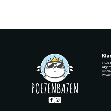
Kla
Over 
Algem
Discl
Privac