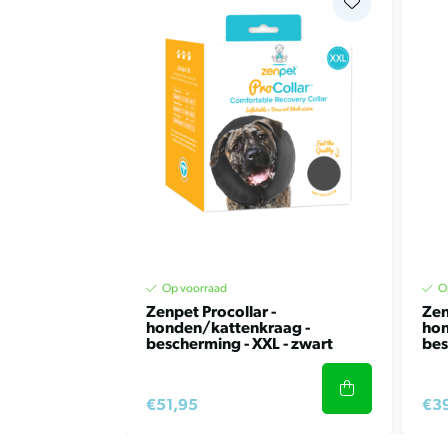
gereinigd. Kies altijd de juiste maat op basis 
huisdier en controleer regelmatig of de kraag com
Gebruik en maten
De Zenpet Procollar is verkrijgbaar in de volge
• zenp5902 xs – 15,2 cm;
• zenp5905 s – 15,2 tot 22,9 cm;
• zenp5908 m – 22,9 tot 33 cm;
• zenp5910 l – 33 tot 40,6 cm;
• zenp5912 xl – 40,6 tot 55,9 cm;
• zenp5914 xxl – groter dan 55,9 cm;
Op voorraad
O
Zenpet Procollar -
Zen
honden/kattenkraag -
hon
bescherming - XXL - zwart
bes
€51,95
€3