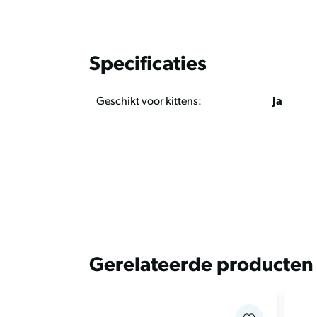
wasmachine en geschikt voor langdurig gebruik
verschillende beschikbare maten is er altijd e
jouw huisdier.
Specificaties
Voordelen
• comfortabele herstelkraag voor huisdieren;
Geschikt voor kittens:
Ja
• biedt vrijheid om te eten, slapen en spelen tij
• blokkeert het zicht niet;
• geschikt voor huisdieren met megaoesofagus
• helpt honden binnen omheinde tuinen te ho
• duurzaam, lichtgewicht en ademend materiaa
• wasbaar in de wasmachine;
Nadelen
• geen specifieke nadelen bekend;
Gerelateerde producten
Onderhoud en advies
De Zenpet Procollar xl kan eenvoudig in de w