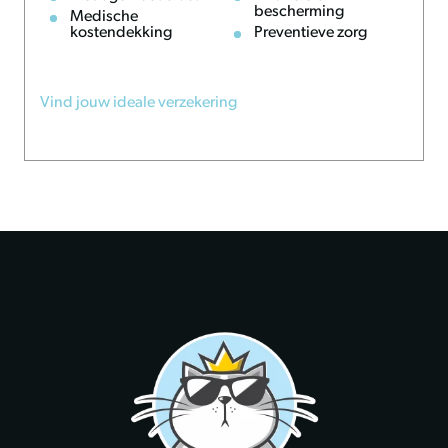
bescherming
32 cm
Medische
kostendekking
Preventieve zorg
Kleur
Vind jouw ideale verzekering
Wordt assorti geleverd
Onderhoud en advies
Spoel het speelgoed na gebruik in zout of vuil water af met
schoon water en laat het aan de lucht drogen. Controleer
regelmatig op slijtage en vervang het speeltje bij
beschadiging om veilig speelplezier te behouden.