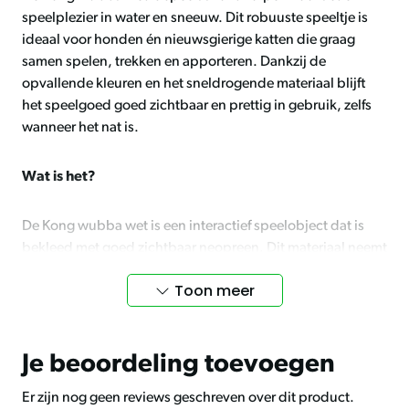
speelplezier in water en sneeuw. Dit robuuste speeltje is
ideaal voor honden én nieuwsgierige katten die graag
samen spelen, trekken en apporteren. Dankzij de
opvallende kleuren en het sneldrogende materiaal blijft
het speelgoed goed zichtbaar en prettig in gebruik, zelfs
wanneer het nat is.
Wat is het?
De Kong wubba wet is een interactief speelobject dat is
bekleed met goed zichtbaar neopreen. Dit materiaal neemt
nauwelijks water op en droogt snel, waardoor het speeltje
Toon meer
perfect is voor gebruik in natte omstandigheden zoals
strand, zwembad of sneeuw.
Je beoordeling toevoegen
Ideaal voor interactief spel
Er zijn nog geen reviews geschreven over dit product.