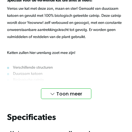
Speciaal voor de verwende kat die alles al heeft!
Verras uw kat met deze zon, maan en ster! Gemaakt van duurzaam
katoen en gevuld met 100% biologisch geteelde catnip. Deze catnip
wordt door Yeowww! zelf verbouwd en geoogst, met een constante
onweerstaanbare aantrekkingskracht tot gevolg. Er worden geen
vulmiddelen of restdelen van de plant gebruikt.
Katten zullen hier urenlang zoet mee zijn!
Verschillende structuren
Duurzaam katoen
Biologische catnip
Toon meer
Inhoud
3 stuks, ca. 8-10 cm
Specificaties