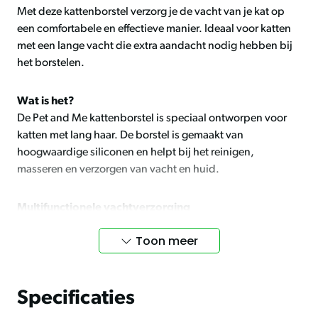
Met deze kattenborstel verzorg je de vacht van je kat op
een comfortabele en effectieve manier. Ideaal voor katten
met een lange vacht die extra aandacht nodig hebben bij
het borstelen.
Wat is het?
De
Pet and Me
kattenborstel is speciaal ontworpen voor
katten met lang haar. De borstel is gemaakt van
hoogwaardige siliconen en helpt bij het reinigen,
masseren en verzorgen van vacht en huid.
Multifunctionele vachtverzorging
Tijdens het borstelen worden losse haren verwijderd en
Toon meer
wordt de huid zacht gemasseerd. Dit stimuleert de
doorbloeding en draagt bij aan een gezonde vacht. De
borstel is niet alleen geschikt voor je kat, maar kan ook
helpen om haren van kleding en meubels te verwijderen.
Specificaties