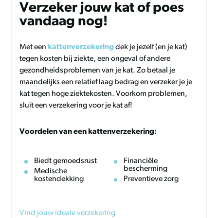
Verzeker jouw kat of poes
Verpakkingsinhoud
vandaag nog!
Je ontvangt de pet and me kattenborstel voor lang haar in
de kleur groen, inclusief drie jaar garantie.
Met een
kattenverzekering
dek je jezelf (en je kat)
tegen kosten bij ziekte, een ongeval of andere
gezondheidsproblemen van je kat. Zo betaal je
maandelijks een relatief laag bedrag en verzeker je je
kat tegen hoge ziektekosten. Voorkom problemen,
sluit een verzekering voor je kat af!
Voordelen van een kattenverzekering:
Biedt gemoedsrust
Financiële
bescherming
Medische
kostendekking
Preventieve zorg
Vind jouw ideale verzekering