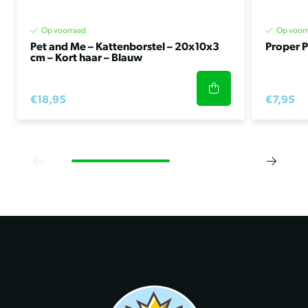
Op voorraad
Op voor
Pet and Me – Kattenborstel – 20x10x3
Proper P
cm – Kort haar – Blauw
€18,95
€7,95