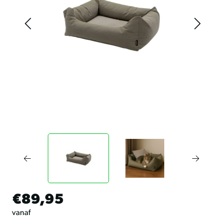
€89,95
vanaf