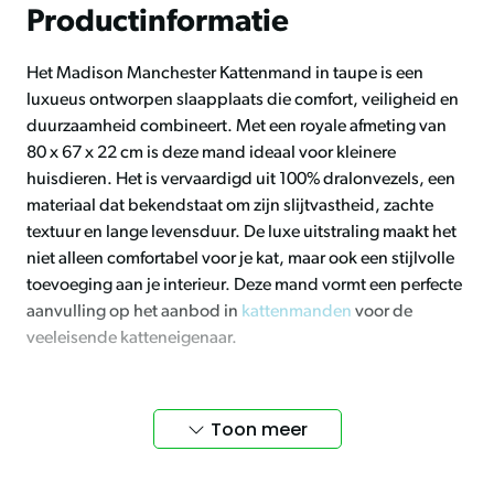
Productinformatie
Het Madison Manchester Kattenmand in taupe is een
luxueus ontworpen slaapplaats die comfort, veiligheid en
duurzaamheid combineert. Met een royale afmeting van
80 x 67 x 22 cm is deze mand ideaal voor kleinere
huisdieren. Het is vervaardigd uit 100% dralonvezels, een
materiaal dat bekendstaat om zijn slijtvastheid, zachte
textuur en lange levensduur. De luxe uitstraling maakt het
niet alleen comfortabel voor je kat, maar ook een stijlvolle
toevoeging aan je interieur. Deze mand vormt een perfecte
aanvulling op het aanbod in
kattenmanden
voor de
veeleisende katteneigenaar.
Gemaakt voor rust en geborgenheid
Toon meer
Dankzij de verhoogde randen biedt het mandje een
beschutte en veilige omgeving die jouw kat het gevoel van