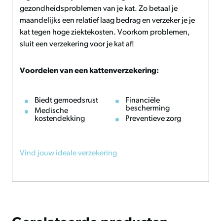
Eenvoudig te onderhouden en te reinigen dankzij de
gezondheidsproblemen van je kat. Zo betaal je
afneembare hoes
maandelijks een relatief laag bedrag en verzeker je je
Antibacteriële kleeflaag voor extra hygiëne
kat tegen hoge ziektekosten. Voorkom problemen,
Rits van hoge kwaliteit voor langdurig gebruik
sluit een verzekering voor je kat af!
Onderhoud en advies
Voordelen van een kattenverzekering:
De Madison Manchester Kattenmand is zeer eenvoudig in
onderhoud. De foamkussens kunnen moeiteloos in de
Biedt gemoedsrust
Financiële
bescherming
Medische
hoes worden geplaatst, waarna je met één goede
kostendekking
Preventieve zorg
opschudding het bed in zijn oorspronkelijke vorm
terugbrengt. Hierdoor behoudt het product zijn esthetiek
en comfort, zelfs bij intensief gebruik. Regelmatig reinigen
Vind jouw ideale verzekering
van de hoes en het kussen verlengt de levensduur en zorgt
voor een gezonde leefomgeving voor je kat.