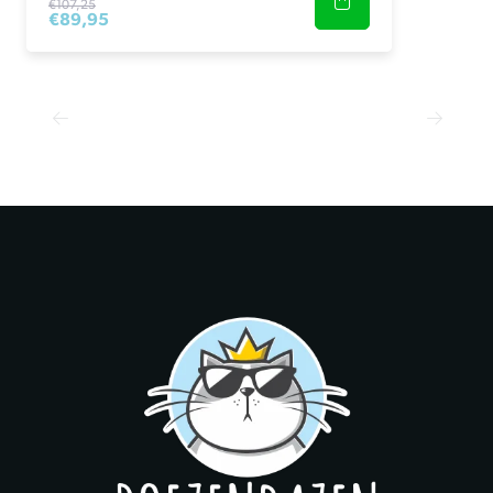
€107,25
€89,95