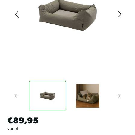
€89,95
vanaf