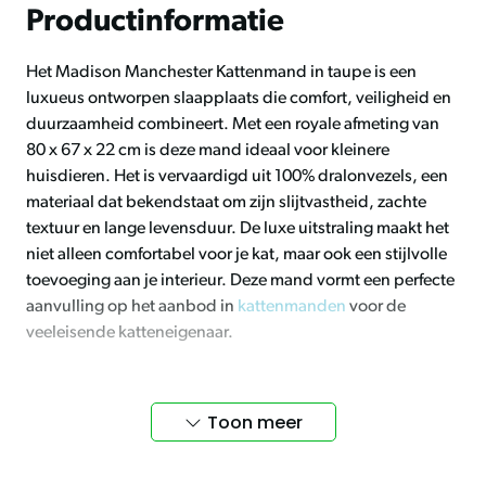
Productinformatie
Het Madison Manchester Kattenmand in taupe is een
luxueus ontworpen slaapplaats die comfort, veiligheid en
duurzaamheid combineert. Met een royale afmeting van
80 x 67 x 22 cm is deze mand ideaal voor kleinere
huisdieren. Het is vervaardigd uit 100% dralonvezels, een
materiaal dat bekendstaat om zijn slijtvastheid, zachte
textuur en lange levensduur. De luxe uitstraling maakt het
niet alleen comfortabel voor je kat, maar ook een stijlvolle
toevoeging aan je interieur. Deze mand vormt een perfecte
aanvulling op het aanbod in
kattenmanden
voor de
veeleisende katteneigenaar.
Gemaakt voor rust en geborgenheid
Toon meer
Dankzij de verhoogde randen biedt het mandje een
beschutte en veilige omgeving die jouw kat het gevoel van