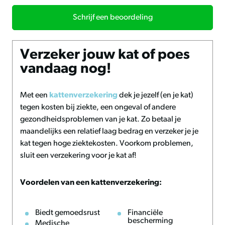
rustige slaapplek in huis zoekt, deze reistas biedt jouw kat
een vertrouwde omgeving. Doordat de tas niet alleen voor
Schrijf een beoordeling
vervoer wordt gebruikt maar ook als rustplek dient, wordt
stress aanzienlijk verminderd.
Verzeker jouw kat of poes
Voordelen
vandaag nog!
• gemaakt van 100% gerecycled polyester;
• te gebruiken als reistas en kattenmand;
Met een
kattenverzekering
dek je jezelf (en je kat)
• ventilatie en kijkgaten voor extra comfort;
tegen kosten bij ziekte, een ongeval of andere
• zacht binnenkussen van gerecyclede vezels;
gezondheidsproblemen van je kat. Zo betaal je
• eenvoudig te openen aan voor en bovenzijde;
maandelijks een relatief laag bedrag en verzeker je je
• stevig en stijlvol ontwerp voor elk interieur;
kat tegen hoge ziektekosten. Voorkom problemen,
sluit een verzekering voor je kat af!
Onderhoud en advies
Het binnenkussen is uitneembaar en afzonderlijk te
Voordelen van een kattenverzekering:
reinigen. De buitenzijde kun je eenvoudig schoonmaken
met een vochtige doek of door licht af te stoffen. Plaats de
Biedt gemoedsrust
Financiële
tas op een rustige plek in huis wanneer deze niet in gebruik
bescherming
Medische