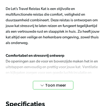
De Let’s Travel Reistas Kat is een stijlvolle en
multifunctionele reistas die comfort, veiligheid en
duurzaamheid combineert. Deze reistas is ontworpen om
jouw kat stressvrij te laten reizen en fungeert tegelijkertijd
als een vertrouwde rust en slaapplek in huis. Zo heeft jouw
kat altijd een veilige en herkenbare omgeving, zowel thuis
als onderweg.
Comfortabel en stressvrij ontwerp
De openingen aan de voor en bovenzijde maken het in en
uitstappen eenvoudig en prettig voor jouw kat. Ventilatie
en kijkgaten zorgen voor een goede luchtcirculatie en
voldoende zicht, wat bijdraagt aan rust en comfort tijdens
het reizen. Door het zachte interieur voelt de tas snel
Toon meer
vertrouwd aan.
Duurzaam en milieubewust
Specificaties