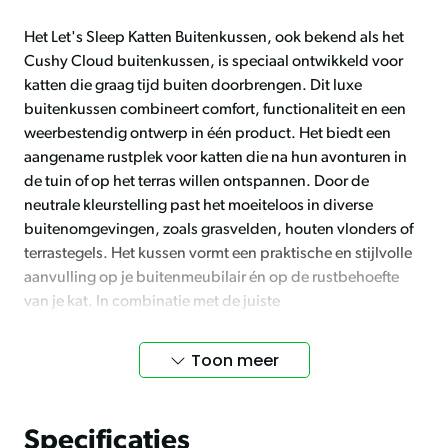
Het Let's Sleep Katten Buitenkussen, ook bekend als het
Cushy Cloud buitenkussen, is speciaal ontwikkeld voor
katten die graag tijd buiten doorbrengen. Dit luxe
buitenkussen combineert comfort, functionaliteit en een
weerbestendig ontwerp in één product. Het biedt een
aangename rustplek voor katten die na hun avonturen in
de tuin of op het terras willen ontspannen. Door de
neutrale kleurstelling past het moeiteloos in diverse
buitenomgevingen, zoals grasvelden, houten vlonders of
terrastegels. Het kussen vormt een praktische en stijlvolle
aanvulling op je buitenmeubilair én op de rustbehoefte
van je kat. In combinatie met de juiste
verzorgingsproducten uit het
schoon & fris assortiment
,
zorg je bovendien voor een hygiënische leefomgeving –
Toon meer
zowel binnen als buiten.
Ontworpen voor buitengebruik – weerbestendig en
Specificaties