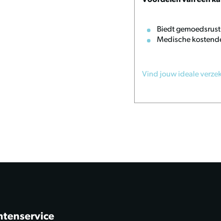
Voordelen van een ka
Biedt gemoedsrust
ng;
Medische kostend
 tanden;
Vind jouw ideale verze
 voor het beste
s nog intact zijn en berg
n.
ntenservice