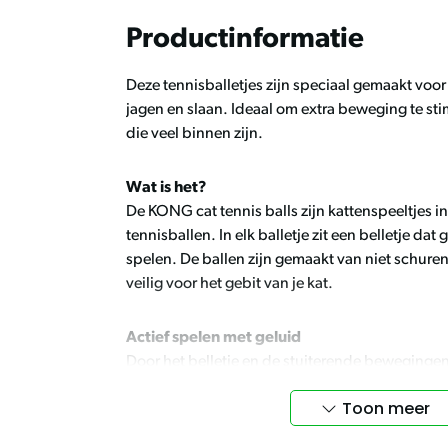
Productinformatie
Deze tennisballetjes zijn speciaal gemaakt voor
jagen en slaan. Ideaal om extra beweging te sti
die veel binnen zijn.
Wat is het?
De
KONG
cat tennis balls zijn kattenspeeltjes 
tennisballen. In elk balletje zit een belletje dat
spelen. De ballen zijn gemaakt van niet schuren
veilig voor het gebit van je kat.
Actief spelen met geluid
Door het belletje en de stuiterende bewegingen bli
De balletjes rollen en bewegen speels door de 
Toon meer
jachtinstinct prikkelt en verveling helpt voork