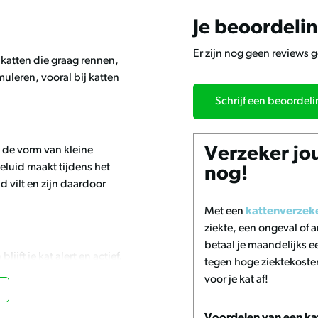
Je beoordeli
Er zijn nog geen reviews 
 katten die graag rennen,
muleren, vooral bij katten
Schrijf een beoordel
in de vorm van kleine
Verzeker jo
 geluid maakt tijdens het
nog!
d vilt en zijn daardoor
Met een
kattenverzek
ziekte, een ongeval of
betaal je maandelijks ee
jft je kat alert en actief.
tegen hoge ziektekoste
ruimte, wat het
voor je kat af!
omen.