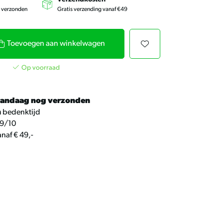
kunt
u
g verzonden
Gratis verzending vanaf €49
touch-
en
swipetekens
gebruiken.
Toevoegen aan winkelwagen
Op voorraad
andaag nog verzonden
n
bedenktijd
9/10
naf € 49,-