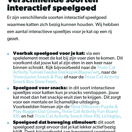
Verschillende soorten
interactief speelgoed
Er zijn verschillende soorten interactief speelgoed
waarmee katten zich bezig kunnen houden. Wij hebben
een aantal interactieve speeltjes voor je kat op een rij
gezet.
Voerbak speelgoed voor je kat:
via een
spelelement moet de kat bij zijn voer zien te komen. Dit
voorkomt dat jouw kat al zijn eten in een keer naar
binnen schrokt. Kijk bijvoorbeeld naar de
Trixie Cat
Activity Tunnel Feeder Denkspel Blauw/wit
, naar de
Trixie Junior Snack & Play
of naar de
Trixie Cat Activity
Snack Box Slow Feed
.
Speelgoed voor snacks:
in dit soort interactieve
speeltjes voor katten kun je snacks verstoppen. Jouw
kat moet dan het snackje eruit zien te krijgen. Dit zorgt
voor een mentale en lichamelijke uitdaging.
Voorbeelden hiervan zijn de
Nina Ottosson Puzzle &
Play Buggin Out Groen
,
Trixie Cat Activity Fun Board
XXL
en het
Trixie Cat Activity Snack Hive XXL Lichtgrijs
.
Speelgoed dat beweging stimuleert:
dit soort
speelgoed zorgt ervoor dat je kat lekker actief bezig