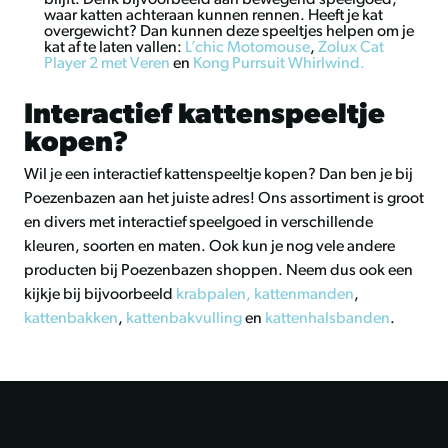
blijft. Denk bijvoorbeeld aan bewegend speelgoed,
waar katten achteraan kunnen rennen. Heeft je kat
overgewicht? Dan kunnen deze speeltjes helpen om je
kat af te laten vallen:
L’chic Motomouse
,
Zolux Cat
Player 2 met Veren
en
Kong Purrsuit Whirlwind.
Interactief kattenspeeltje
kopen?
Wil je een interactief kattenspeeltje kopen? Dan ben je bij
Poezenbazen aan het juiste adres! Ons assortiment is groot
en divers met interactief speelgoed in verschillende
kleuren, soorten en maten. Ook kun je nog vele andere
producten bij Poezenbazen shoppen. Neem dus ook een
kijkje bij bijvoorbeeld
krabpalen,
kattenmanden
,
kattenbakken
,
kattenbakvulling
en
kattenhalsbanden
.