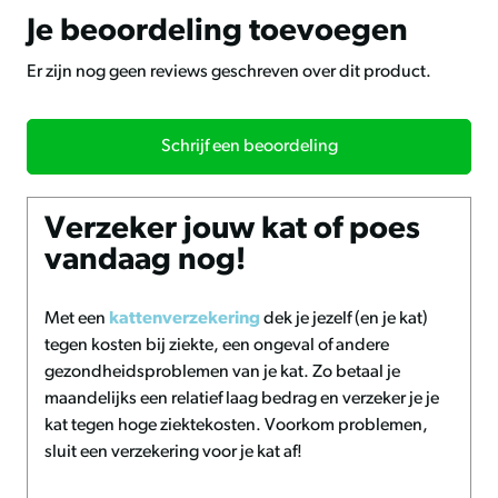
HEMP0007: 250 g
Je beoordeling toevoegen
HEMP0009: 500 g
Er zijn nog geen reviews geschreven over dit product.
Schrijf een beoordeling
Verzeker jouw kat of poes
vandaag nog!
Met een
kattenverzekering
dek je jezelf (en je kat)
tegen kosten bij ziekte, een ongeval of andere
gezondheidsproblemen van je kat. Zo betaal je
maandelijks een relatief laag bedrag en verzeker je je
kat tegen hoge ziektekosten. Voorkom problemen,
sluit een verzekering voor je kat af!