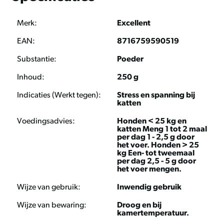
Bevat CBD met kalmerende effecten
Merk:
Excellent
Nadelen
EAN:
8716759590519
Niet gebruiken zonder overleg met een dierenarts
Substantie:
Poeder
tijdens dracht en lactatie
Dosering moet nauwkeurig worden gevolgd om
Inhoud:
250 g
overdosering te voorkomen
Indicaties (Werkt tegen):
Stress en spanning bij
Onderhoud en advies
katten
Bewaar Excellent HempOne Powder op een droge plaats
Voedingsadvies:
Honden < 25 kg en
katten Meng 1 tot 2 maal
en bij kamertemperatuur. Zorg ervoor dat de verpakking
per dag 1 - 2,5 g door
goed afgesloten is om de versheid van het product te
het voer. Honden > 25
kg Een- tot tweemaal
behouden. Raadpleeg altijd een dierenarts bij gebruik
per dag 2,5 - 5 g door
tijdens dracht en lactatie.
het voer mengen.
Wijze van gebruik:
Inwendig gebruik
Hoe gebruik je Excellent
Wijze van bewaring:
Droog en bij
HempOne Powder?
kamertemperatuur.