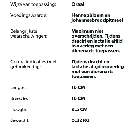
Voor honden van minder dan 25 kg en katten, meng 1 tot 2
Wijze van toepassing:
Oraal
maal per dag 1 - 2,5 g door het voer. Voor honden van
meer dan 25 kg, meng een- tot tweemaal per dag 2,5 - 5 g
Voedingswaarde:
Hennepbloem en
johannesbroodpitmeel
door het voer. Overschrijd de aanbevolen dosering niet en
volg de gebruiksinstructies nauwkeurig.
Belangrijkste
Maximum niet
waarschuwingen:
overschrijden. Tijdens
dracht en lactatie altijd
Samenstelling
in overleg met een
dierenarts toepassen.
HempOne Powder is samengesteld uit hennepbloem en
Contra indicaties (niet
Tijdens dracht en
johannesbroodpitmeel. De analytische bestanddelen zijn
gebruiken bij):
lactatie altijd in overleg
als volgt:
met een dierenarts
toepassen.
Ruwe as: 15,4%
Lengte:
10 CM
Ruw eiwit: 13,0%
Breedte:
10 CM
Ruwe celstof: 11,8%
Ruw vet: 7,5%
Hoogte:
9.5 CM
CBD totaal: 2,0%
Gewicht:
0.32 KG
Inhoud
HEMP0006: 100 g