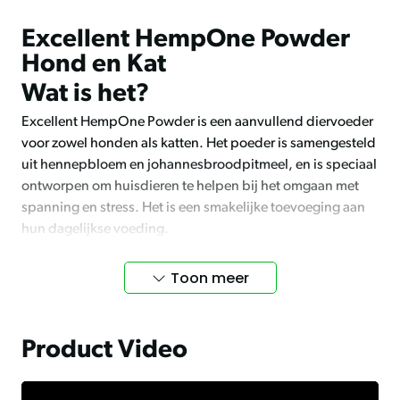
Excellent HempOne Powder
Hond en Kat
Wat is het?
Excellent HempOne Powder is een aanvullend diervoeder
voor zowel honden als katten. Het poeder is samengesteld
uit hennepbloem en johannesbroodpitmeel, en is speciaal
ontworpen om huisdieren te helpen bij het omgaan met
spanning en stress. Het is een smakelijke toevoeging aan
hun dagelijkse voeding.
Vermindert spanning
Toon meer
HempOne Powder helpt bij het verminderen van spanning
en stress bij honden en katten. Door de natuurlijke
Product Video
samenstelling ondersteunt het de algehele welzijn van je
huisdier. Het bevat CBD, wat bekend staat om zijn
kalmerende effecten. Dit maakt het ideaal voor huisdieren