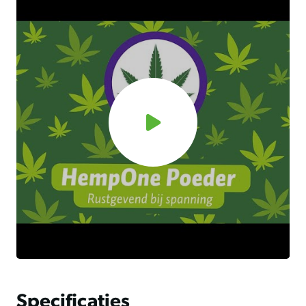
die gevoelig zijn voor stressvolle situaties zoals reizen,
onweer of vuurwerk.
Inhoud naar keuze
Bij aanschaf van Excellent HempOne Powder ontvang je
een verpakking met een inhoud naar keuze: 100 g, 250 g,
of 500 g. Het poeder is eenvoudig te doseren en kan
gemakkelijk door het voer van je huisdier gemengd
worden. De verpakking bevat duidelijke instructies voor
gebruik en dosering.
Wat zijn de voor- en nadelen?
Voordelen
Helpt bij het verminderen van spanning en stress
Zeer smakelijk en gemakkelijk te mengen met voer
Natuurlijke ingrediënten zonder kunstmatige
toevoegingen
Specificaties
Geschikt voor zowel honden als katten