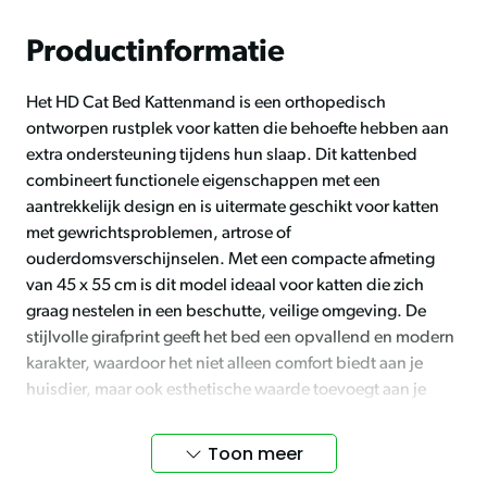
Productinformatie
Het HD Cat Bed Kattenmand is een orthopedisch
ontworpen rustplek voor katten die behoefte hebben aan
extra ondersteuning tijdens hun slaap. Dit kattenbed
combineert functionele eigenschappen met een
aantrekkelijk design en is uitermate geschikt voor katten
met gewrichtsproblemen, artrose of
ouderdomsverschijnselen. Met een compacte afmeting
van 45 x 55 cm is dit model ideaal voor katten die zich
graag nestelen in een beschutte, veilige omgeving. De
stijlvolle girafprint geeft het bed een opvallend en modern
karakter, waardoor het niet alleen comfort biedt aan je
huisdier, maar ook esthetische waarde toevoegt aan je
interieur. Wil je meer vergelijkbare modellen ontdekken,
neem dan een kijkje bij de selectie van
kattenmanden
.
Toon meer