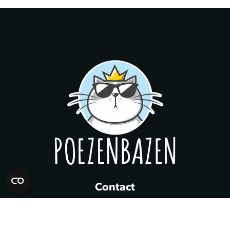
bij voorkeur in een hoek of naast een favoriete rustplaats
van je kat. Dit vergroot de kans dat je kat het bed snel
accepteert als vaste slaapplaats. Dankzij het compacte
formaat is het bed ook gemakkelijk te verplaatsen of mee te
nemen op reis, zodat je kat altijd en overal kan rekenen op
hetzelfde comfortniveau.
Contact
In winkelwagen