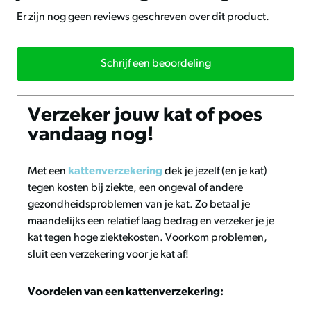
nodig hebben tijdens hun rustperiodes. Dit betreft in het
Er zijn nog geen reviews geschreven over dit product.
bijzonder oudere katten, katten met orthopedische
problemen zoals artrose, of herstellende dieren die
gevoelig zijn voor druk op de gewrichten en spieren. Door
Schrijf een beoordeling
de gelijkmatige gewichtsverdeling worden pijnpunten
verlicht en wordt een gezonde slaaphouding
gestimuleerd. Ook voor jongere of kerngezonde katten is
Verzeker jouw kat of poes
dit bed een verstandige keuze: het voorkomt het ontstaan
vandaag nog!
van lichamelijke klachten en verhoogt de algehele
slaapkwaliteit. De antisliplaag aan de onderzijde zorgt
Met een
kattenverzekering
dek je jezelf (en je kat)
ervoor dat het bed niet verschuift, zelfs niet op gladde
tegen kosten bij ziekte, een ongeval of andere
ondergronden. In combinatie met de rustige uitstraling
gezondheidsproblemen van je kat. Zo betaal je
van het girafdessin ontstaat een slaapplaats die rust, stijl
maandelijks een relatief laag bedrag en verzeker je je
en veiligheid uitstraalt. Voor extra hygiëne kan het bed
kat tegen hoge ziektekosten. Voorkom problemen,
uitstekend worden gecombineerd met producten uit het
sluit een verzekering voor je kat af!
schoon & fris assortiment
.
Voordelen van een kattenverzekering:
Materialen en afwerking