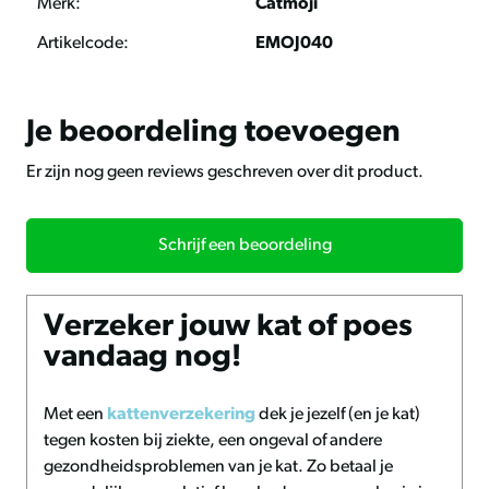
Merk:
Catmoji
Artikelcode:
EMOJ040
Voordelen
• gevuld met krachtige madnip;
• sterker effect dan traditionele catnip;
Je beoordeling toevoegen
• stimuleert spelen en ontspanning;
• hip emoji ontwerp voor extra fun;
Er zijn nog geen reviews geschreven over dit product.
• compact en licht speeltje;
• veilig en natuurlijk voor je kat;
Schrijf een beoordeling
Advies en onderhoud
Laat je kat spelen onder toezicht en berg het speeltje na
gebruik op om het effect van de madnip langer te
Verzeker jouw kat of poes
behouden. Controleer regelmatig of het speeltje nog intact
vandaag nog!
is.
Met een
kattenverzekering
dek je jezelf (en je kat)
Formaat
tegen kosten bij ziekte, een ongeval of andere
Diameter 7 cm
gezondheidsproblemen van je kat. Zo betaal je