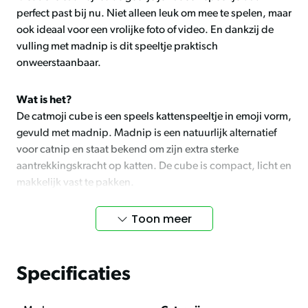
perfect past bij nu. Niet alleen leuk om mee te spelen, maar
ook ideaal voor een vrolijke foto of video. En dankzij de
vulling met madnip is dit speeltje praktisch
onweerstaanbaar.
Wat is het?
De catmoji cube is een speels kattenspeeltje in emoji vorm,
gevuld met madnip. Madnip is een natuurlijk alternatief
voor catnip en staat bekend om zijn extra sterke
aantrekkingskracht op katten. De cube is compact, licht en
makkelijk vast te pakken.
Toon meer
Madnip zorgt voor extra speelplezier
Madnip wordt gemaakt van een speciale plant die groeit in
de Aziatische bergen op grote hoogte. De plant wordt met
de hand geoogst en zorgvuldig gedroogd. Katten reageren
Specificaties
hier vaak nóg sterker op dan op gewone catnip. Het zorgt
voor ontspanning, speelzin en een prettig gevoel.