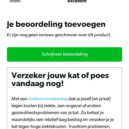
te geven dankzij de brokjesvorm.
Merk:
excellent
Kruidensupplement op
Je beoordeling toevoegen
natuurlijke basis
Er zijn nog geen reviews geschreven over dit product.
Bij aankoop ontvang je een verpakking van 60 gram Cat
Parex, een kruidensupplement op natuurlijke basis zonder
chemische toevoegingen.
Schrijf een beoordeling
Voor- en nadelen
Verzeker jouw kat of poes
vandaag nog!
Voordelen:
Bevordert een gezonde maag- en darmhygiëne.
Met een
kattenverzekering
dek je jezelf (en je kat)
Zorgt voor een glanzende vacht.
tegen kosten bij ziekte, een ongeval of andere
Brengt de darmflora in balans.
gezondheidsproblemen van je kat. Zo betaal je
Reinigt inwendig het lichaam.
maandelijks een relatief laag bedrag en verzeker je je
Verhoogt de weerstand.
kat tegen hoge ziektekosten. Voorkom problemen,