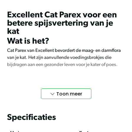
Excellent Cat Parex voor een
betere spijsvertering van je
kat
Wat is het?
Cat Parex van Excellent bevordert de maag- en darmflora
van je kat. Het zijn aanvullende voedingsbrokjes die
bijdragen aan een gezonder leven voor je kater of poes.
Bevorering maag-en
Toon meer
darmhygiëne
Cat Parex bevordert een gezonde maag- en darmhygiëne,
zorgt voor een mooie, glanzende vacht, brengt de
Specificaties
darmflora evenwichtig in balans, reinigt inwendig het
lichaam van je kat, verhoogt de weerstand en is makkelijk