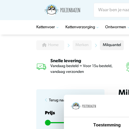
Kattenvoer
Kattenverzorging
Ontwormen
Sterili
Gebits
Ontwo
Teken
Catnip
Halsb
Blaas e
Natvoe
Huid &
Tekend
Likmat 
Katte
Gewric
Home
Merken
Milquantel
Katten
Nagels
Tekent
Katten
Katten
Kalmer
Droog
Katten 
Vlooie
Madni
Krabpa
Snelle levering
Katten
Kattenk
Katten
Vandaag besteld = Voor 15u besteld,
vandaag verzonden
Mi
Terug naar home
Sort
Prijs
Toestemming