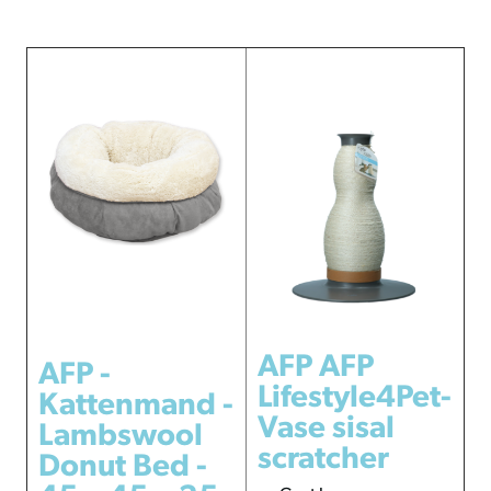
AFP AFP
AFP -
Lifestyle4Pet-
Kattenmand -
Vase sisal
Lambswool
scratcher
Donut Bed -