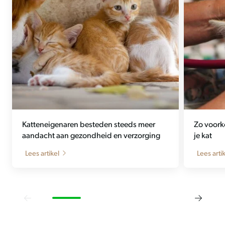
Katteneigenaren besteden steeds meer
Zo voork
aandacht aan gezondheid en verzorging
je kat
Lees artikel
Lees arti