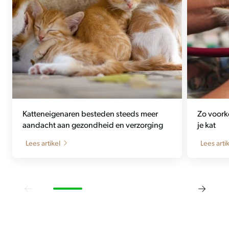
Katteneigenaren besteden steeds meer
Zo voork
aandacht aan gezondheid en verzorging
je kat
Lees artikel
Lees arti