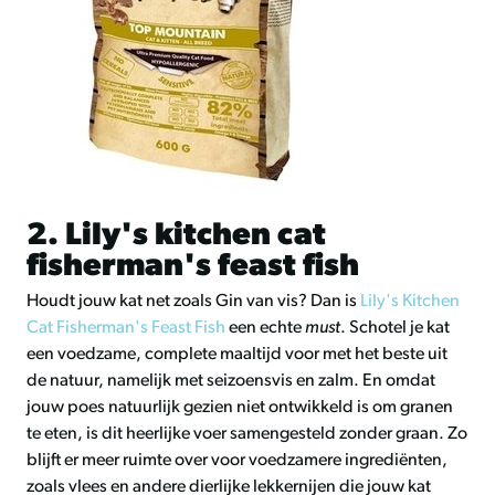
2. Lily's kitchen cat
fisherman's feast fish
Houdt jouw kat net zoals Gin van vis? Dan is
Lily's Kitchen
Cat Fisherman's Feast Fish
een echte
must
. Schotel je kat
een voedzame, complete maaltijd voor met het beste uit
de natuur, namelijk met seizoensvis en zalm. En omdat
jouw poes natuurlijk gezien niet ontwikkeld is om granen
te eten, is dit heerlijke voer samengesteld zonder graan. Zo
blijft
er meer ruimte over voor voedzamere ingrediënten,
zoals vlees en andere dierlijke lekkernijen die jouw kat