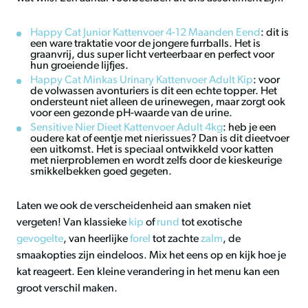
Happy Cat Junior Kattenvoer 4-12 Maanden Eend
: dit is
een ware traktatie voor de jongere furrballs. Het is
graanvrij, dus super licht verteerbaar en perfect voor
hun groeiende lijfjes.
Happy Cat Minkas Urinary Kattenvoer Adult Kip
: voor
de volwassen avonturiers is dit een echte topper. Het
ondersteunt niet alleen de urinewegen, maar zorgt ook
voor een gezonde pH-waarde van de urine.
Sensitive Nier Dieet Kattenvoer Adult 4kg
: heb je een
oudere kat of eentje met nierissues? Dan is dit dieetvoer
een uitkomst. Het is speciaal ontwikkeld voor katten
met nierproblemen en wordt zelfs door de kieskeurige
smikkelbekken goed gegeten.
Laten we ook de verscheidenheid aan smaken niet
vergeten! Van klassieke
kip
of
rund
tot exotische
gevogelte
, van heerlijke
forel
tot zachte
zalm
, de
smaakopties zijn eindeloos. Mix het eens op en kijk hoe je
kat reageert. Een kleine verandering in het menu kan een
groot verschil maken.