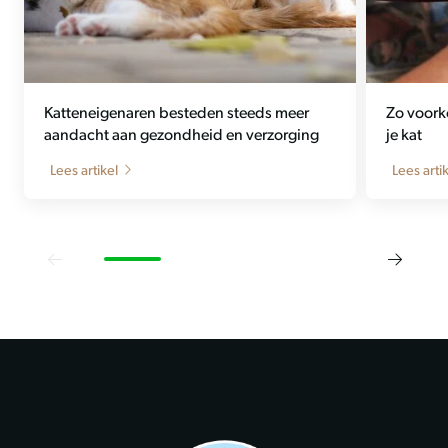
Katteneigenaren besteden steeds meer
Zo voork
aandacht aan gezondheid en verzorging
je kat
Lees artikel
Lees arti