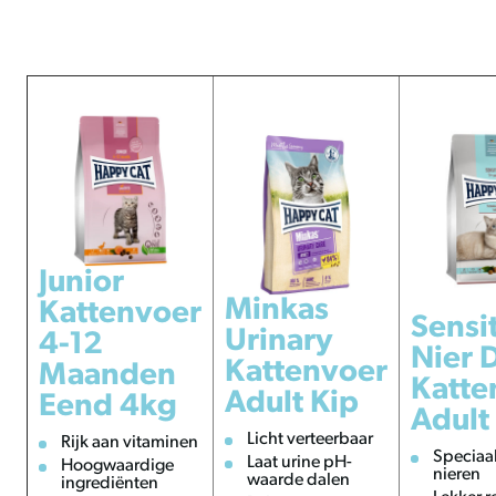
Junior
Minkas
Kattenvoer
Sensi
Urinary
4-12
Nier 
Kattenvoer
Maanden
Katte
Adult Kip
Eend 4kg
Adult
Licht verteerbaar
Rijk aan vitaminen
Speciaa
Laat urine pH-
Hoogwaardige
nieren
waarde dalen
ingrediënten