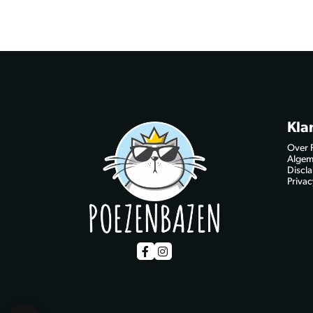
Kla
Over 
Algem
Discl
Privac