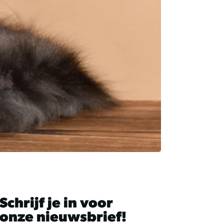
kunt
u
touch-
en
swipetekens
gebruiken.
Schrijf je in voor
onze nieuwsbrief!