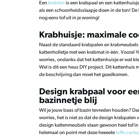
Een
krabton
is een krabpaal en een kattenhuis
als een schoonheidsslaapje doen in de ton! De k
nog eens tof uit in je woning!
Krabhuisje: maximale co
Naast de standaard krabpalen en krabmeubels be
kattenholletje met een krabmat in één. Vooral Y
worries, ondanks dat het kattenhuisje er wat kle
Wel is dit een heus DIY project. Dit kattenhuis m
de beschrijving dan moet het goedkomen.
Design krabpaal voor ee
bazinnetje blij
Wil je jouw baas of bazin tevreden houden? Da
worries, het is niet zo dat de design krabpalen 
design kattenmeubels staan gewoon heel tof in j
helemaal on point met deze heeeele
toffe cactu