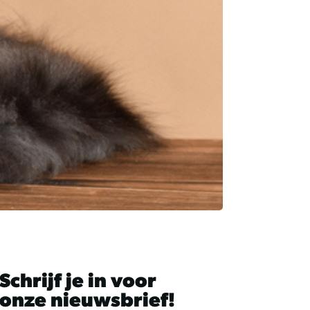
kunt
u
touch-
en
swipetekens
gebruiken.
Schrijf je in voor
onze nieuwsbrief!