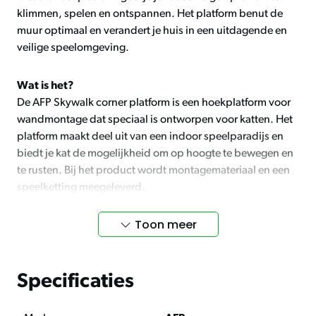
klimmen, spelen en ontspannen. Het platform benut de
muur optimaal en verandert je huis in een uitdagende en
veilige speelomgeving.
Wat is het?
De AFP Skywalk corner platform is een hoekplatform voor
wandmontage dat speciaal is ontworpen voor katten. Het
platform maakt deel uit van een indoor speelparadijs en
biedt je kat de mogelijkheid om op hoogte te bewegen en
te rusten. Bij het product wordt montagemateriaal en een
speelketting meegeleverd.
Toon meer
Een veilige plek om te klimmen, rusten en spelen
Dit hoekplatform stimuleert het natuurlijke gedrag van je
kat. Door te klimmen en op hoogte te zitten blijft je kat
actief en mentaal uitgedaagd. Tegelijk biedt het platform
Specificaties
een fijne rustplek en helpt het verveling binnenshuis te
voorkomen.