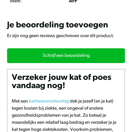
Merk:
AFP
Voordelen
• stimuleert actief en gezond gedrag bij katten;
Je beoordeling toevoegen
• biedt een veilige plek om te klimmen, spelen en rusten;
• ruimtebesparend en ideaal voor gebruik binnenshuis;
Er zijn nog geen reviews geschreven over dit product.
• geschikt voor huishoudens met één of meerdere katten;
• eenvoudige muurmontage met inbegrepen
Schrijf een beoordeling
montagemateriaal;
• inclusief speelketting voor extra speelplezier;
Verzeker jouw kat of poes
Handig om te weten
vandaag nog!
• maximale belasting van 23 kg is minder geschikt voor
zeer zware katten;
• stabiliteit is afhankelijk van correcte montage en
Met een
kattenverzekering
dek je jezelf (en je kat)
muurkwaliteit;
tegen kosten bij ziekte, een ongeval of andere
gezondheidsproblemen van je kat. Zo betaal je
maandelijks een relatief laag bedrag en verzeker je je
Advies en onderhoud
kat tegen hoge ziektekosten. Voorkom problemen,
Controleer regelmatig of het platform stevig vastzit en