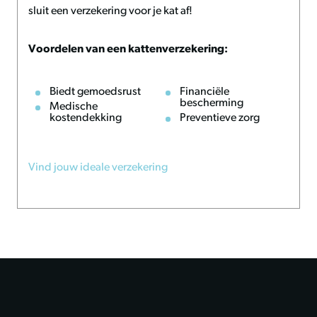
sluit een verzekering voor je kat af!
stabiel is. Reinig het platform indien nodig met een
vochtige doek en gebruik geen agressieve
schoonmaakmiddelen om het materiaal te beschermen.
Voordelen van een kattenverzekering:
Gebruik
Biedt gemoedsrust
Financiële
Monteer het hoekplatform op een plek en hoogte waar je
bescherming
Medische
kostendekking
Preventieve zorg
kat graag komt. Zorg ervoor dat de muur geschikt is voor
montage zodat je kat veilig kan klimmen en spelen.
Vind jouw ideale verzekering
Afmetingen
L 26 x B 26 x H 12 cm