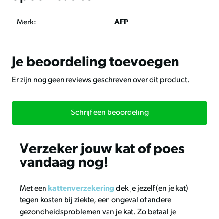
Duurzame keuze
De AFP Cardboard Scratcher Regular is gemaakt van
Merk:
AFP
karton, een natuurlijk en recyclebaar materiaal. Daarmee
kies je voor een milieubewuste oplossing die past bij een
duurzame levensstijl.
Je beoordeling toevoegen
Er zijn nog geen reviews geschreven over dit product.
Voordelen
• stevig karton geschikt voor intensief krabben
• voorzien van catnip voor extra aantrekkingskracht
Schrijf een beoordeling
• tweezijdig te gebruiken voor langer gebruik
• compact formaat past in elke ruimte
• helpt meubels te beschermen
Verzeker jouw kat of poes
• gemaakt van recyclebaar materiaal
vandaag nog!
Afmetingen
Met een
kattenverzekering
dek je jezelf (en je kat)
Lengte 44 cm
tegen kosten bij ziekte, een ongeval of andere
Breedte 11 cm
gezondheidsproblemen van je kat. Zo betaal je