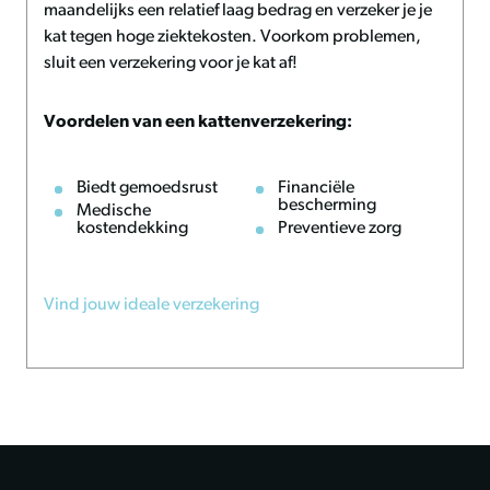
maandelijks een relatief laag bedrag en verzeker je je
Onderhoud en advies
kat tegen hoge ziektekosten. Voorkom problemen,
Draai de krabplank om zodra één zijde versleten is om het
sluit een verzekering voor je kat af!
gebruik te verlengen. Zijn beide zijden gebruikt, dan kun
je de krabplank eenvoudig vervangen. Plaats de
Voordelen van een kattenverzekering:
krabplank op een plek waar jouw kat graag komt om het
gebruik te stimuleren.
Biedt gemoedsrust
Financiële
bescherming
Medische
kostendekking
Preventieve zorg
Vind jouw ideale verzekering