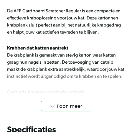
De AFP Cardboard Scratcher Regular is een compacte en
effectieve kraboplossing voor jouw kat. Deze kartonnen
krabplank sluit perfect aan bij het natuurlijke krabgedrag
en helpt jouw kat actief en tevreden te blijven.
Krabben dat katten aantrekt
De krabplank is gemaakt van stevig karton waar katten
graag hun nagels in zetten. De toevoeging van catnip
maakt de krabplank extra aantrekkelijk, waardoor jouw kat
instinctief wordt uitgenodigd om te krabben en te spelen.
Gezonde klauwen en minder schade
Regelmatig gebruik van de krabplank helpt jouw kat om
Toon meer
de nagels op een natuurlijke manier te onderhouden.
Tegelijkertijd verklein je de kans dat meubels, tapijten of
andere oppervlakken worden gebruikt als krabplek.
Specificaties