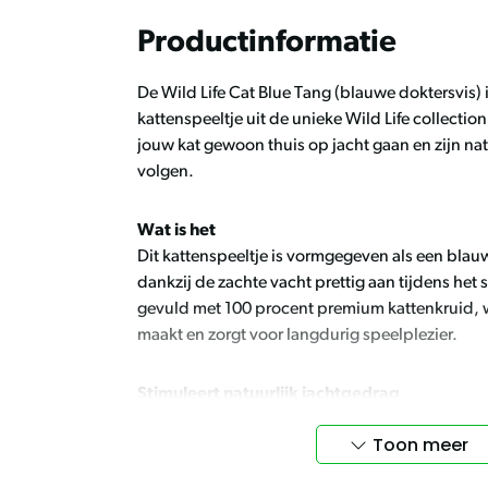
Productinformatie
De Wild Life Cat Blue Tang (blauwe doktersvis)
kattenspeeltje uit de unieke Wild Life collection
jouw kat gewoon thuis op jacht gaan en zijn na
volgen.
Wat is het
Dit kattenspeeltje is vormgegeven als een blau
dankzij de zachte vacht prettig aan tijdens het s
gevuld met 100 procent premium kattenkruid, wa
maakt en zorgt voor langdurig speelplezier.
Stimuleert natuurlijk jachtgedrag
De realistische vorm en de geur van kattenkruid
Toon meer
jachtinstinct van jouw kat. Je kat wordt uitged
vangen en spelen. Dit helpt verveling voorkomen