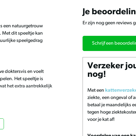
Je beoordeli
Er zijn nog geen reviews 
 is een natuurgetrouw
. Met dit speeltje kan
tuurlijke speelgedrag
Schrijf een beoordel
Verzeker jo
we doktersvis en voelt
nog!
pelen. Het speeltje is
t het extra aantrekkelijk
Met een
kattenverzek
ziekte, een ongeval of
betaal je maandelijks ee
tegen hoge ziektekoste
 prikkelen het
voor je kat af!
aagd om te besluipen,
 en stimuleert actief en