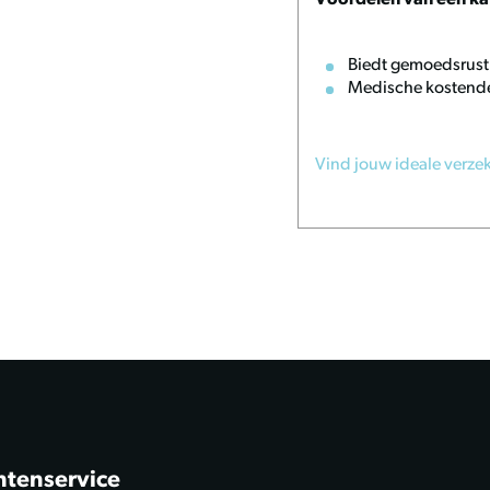
Voordelen van een ka
Biedt gemoedsrust
Medische kostend
aakt deel uit van de Wild
rdere natuurgetrouwe
elen en het spel
Vind jouw ideale verze
r regelmatig op slijtage
ntenservice