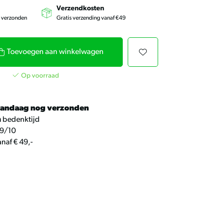
kunt
u
Verzendkosten
touch-
g verzonden
Gratis verzending vanaf €49
en
swipetekens
gebruiken.
Toevoegen aan winkelwagen
Op voorraad
andaag nog verzonden
n
bedenktijd
9/10
naf € 49,-