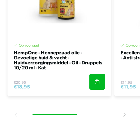
Op voorraad
Op voor
HempOne - Hennepzaad olie -
Excelle
Gevoelige huid & vacht -
- Anti st
Huidverzorgingsmiddel - Oil - Druppels
10/20 ml - Kat
€20,95
€14,95
€18,95
€11,95