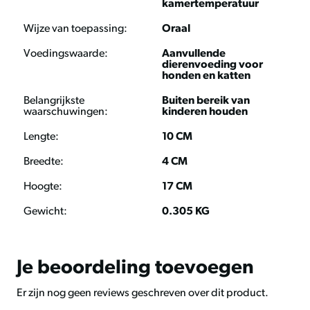
kamertemperatuur
Ruw vet 99,9%
Wijze van toepassing:
Oraal
Ruw eiwit 0,1%
Voedingswaarde:
Aanvullende
dierenvoeding voor
Bewaaradvies
honden en katten
Droog en bij kamertemperatuur bewaren buiten direct
Belangrijkste
Buiten bereik van
zonlicht.
waarschuwingen:
kinderen houden
Lengte:
10 CM
Breedte:
4 CM
Hoogte:
17 CM
Gewicht:
0.305 KG
Je beoordeling toevoegen
Er zijn nog geen reviews geschreven over dit product.