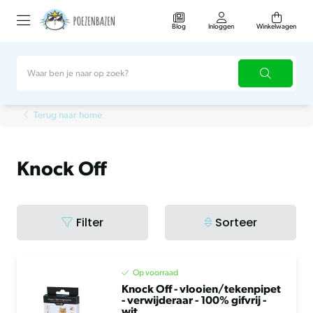
Blog
Inloggen
Winkelwagen
Terug naar home
Knock Off
Filter
Sorteer
Op voorraad
Knock Off - vlooien/tekenpipet
- verwijderaar - 100% gifvrij -
wit