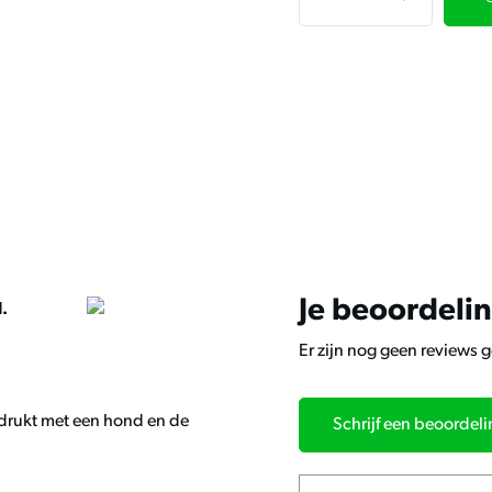
Je beoordeli
l.
Er zijn nog geen reviews 
edrukt met een hond en de
Schrijf een beoordel