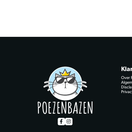
Kla
Over 
Algem
Discl
Privac