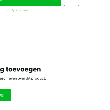
kunt
u
touch-
Op voorraad
en
swipetekens
gebruiken.
ng toevoegen
geschreven over dit product.
ing